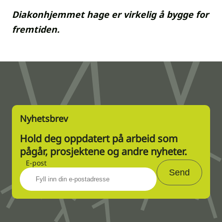
Diakonhjemmet hage er virkelig å bygge for
fremtiden.
Nyhetsbrev
Hold deg oppdatert på arbeid som
pågår, prosjektene og andre nyheter.
E-post
Send