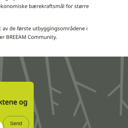
økonomiske bærekraftsmål for større
 av de første utbyggingsområdene i
tter BREEAM Community.
ektene og
Send