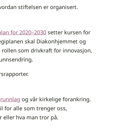
rdan stiftelsen er organisert.
lan for 2020–2030
setter kursen for
egiplanen skal Diakonhjemmet og
rollen som drivkraft for innovasjon,
funnsendring.
rsrapporter.
grunnlag
og vår kirkelige forankring.
til for alle som trenger oss,
eller hva man tror på.