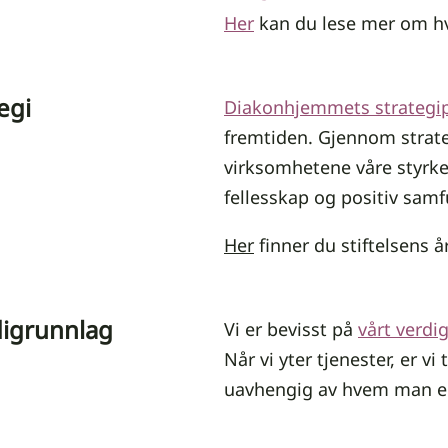
Her
kan du lese mer om hvo
egi
Diakonhjemmets strategip
fremtiden. Gjennom strat
virksomhetene våre styrke 
fellesskap og positiv sam
Her
finner du stiftelsens å
digrunnlag
Vi er bevisst på
vårt verdi
Når vi yter tjenester, er vi 
uavhengig av hvem man er 