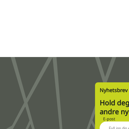
Nyhetsbrev
Hold deg
andre ny
E-post