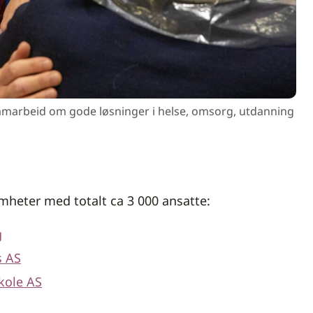
samarbeid om gode løsninger i helse, omsorg, utdanning
somheter med totalt ca 3 000 ansatte:
g
s AS
kole AS