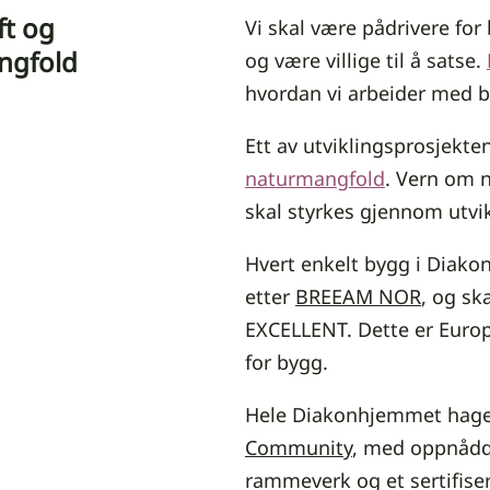
t og
Vi skal være pådrivere for 
ngfold
og være villige til å satse.
hvordan vi arbeider med b
Ett av utviklingsprosjekt
naturmangfold
. Vern om 
skal styrkes gjennom utvi
Hvert enkelt bygg i Diako
etter
BREEAM NOR
, og sk
EXCELLENT. Dette er Europ
for bygg.
Hele Diakonhjemmet hage e
Community
, med oppnådd 
rammeverk og et sertifise