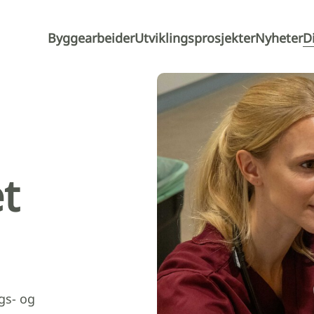
Byggearbeider
Utviklingsprosjekter
Nyheter
D
t
gs- og