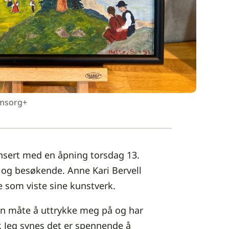
Omsorg+
lansert med en åpning torsdag 13.
e og besøkende. Anne Kari Bervell
e som viste sine kunstverk.
en måte å uttrykke meg på og har
r. Jeg synes det er spennende å