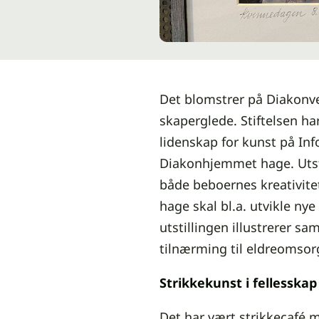
Det blomstrer på Diakonv
skaperglede. Stiftelsen har
lidenskap for kunst på Inf
Diakonhjemmet hage. Utsti
både beboernes kreativit
hage skal bl.a. utvikle ny
utstillingen illustrerer sa
tilnærming til eldreomsor
Strikkekunst i fellesskap
Det har vært strikkecafé 