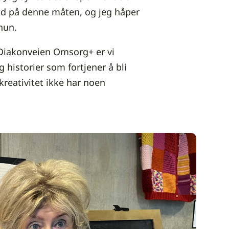
id på denne måten, og jeg håper
hun.
i Diakonveien Omsorg+ er vi
historier som fortjener å bli
 kreativitet ikke har noen