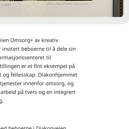
eien Omsorg+ av kreativ
 invitert beboerne til å dele sin
ormasjonssenteret til
llingen er et fint eksempel på
et og fellesskap. Diakonhjemmet
e tjenester innenfor omsorg, og
marbeid på tvers og en integrert
g.
med beboerne i Diakonveien