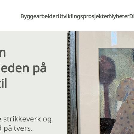
Byggearbeider
Utviklingsprosjekter
Nyheter
D
n
leden på
il
e strikkeverk og
d på tvers.