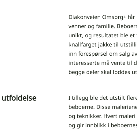
Diakonveien Omsorg+ får g
venner og familie. Beboerne
unikt, og resultatet ble e
knallfarget jakke til utsti
inn forespørsel om salg a
interesserte må vente til 
begge deler skal loddes ut
 utfoldelse
I tillegg ble det utstilt f
beboerne. Disse maleriene 
og teknikker. Hvert maleri 
og gir innblikk i beboernes