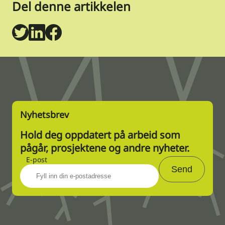
Del denne artikkelen
Twitter
LinkedIn
Facebook
Nyhetsbrev
Hold deg oppdatert på arbeid som
pågår, prosjektene og andre nyheter.
E-post
Send